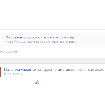
Graduatorie di Istituto: come si viene convocati, accettazione o rinuncia supplenza
https://www.orizzontescuola.it/graduatorie-di-istituto-tipologie-supplenze-modalita-convocazione-accettazione/
sualizzazioni
Marianna Visconte
ha aggiunto
un nuovo link
sul suo board
19/08/2018 · it