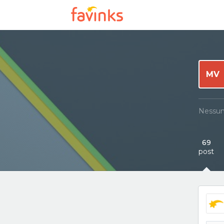
MV
Nessun
69
post