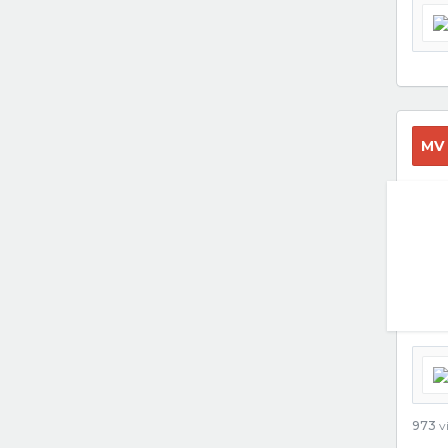
MV
973
vi