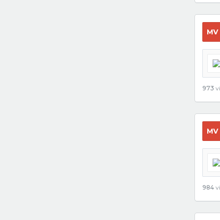
MV
973
vi
MV
984
vi