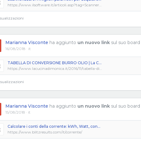
https://www.ilsoftware.it/articoli.asp?tag=Scannerizzare-i-migliori-parametri-per-acquisire-da-scanner-foto-e-documenti-di-testo_15942
sualizzazioni
Marianna Visconte
ha aggiunto
un nuovo link
sul suo board
16/08/2018 · it
TABELLA DI CONVERSIONE BURRO OLIO | La Cucina di Monica
https://www.lacucinadimonica.it/2016/11/tabella-di-conversione-burro-olio-nei-dolci.html
sualizzazioni
Marianna Visconte
ha aggiunto
un nuovo link
sul suo board
15/08/2018 · it
Calcolare i conti della corrente: kWh, Watt, consumo annuo di elettrodomestici e dispositivi BlitzResults.com
https://www.blitzresults.com/it/corrente/