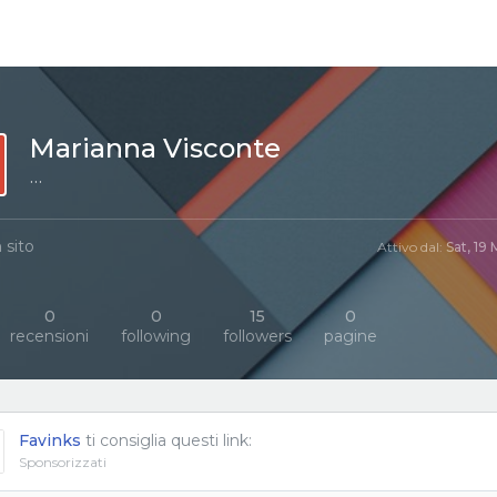
Marianna Visconte
···
 sito
Attivo dal:
Sat, 19
0
0
15
0
recensioni
following
followers
pagine
Favinks
ti consiglia questi link:
Sponsorizzati