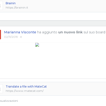
Brainin
https://brainin.it
Marianna Visconte
ha aggiunto
un nuovo link
sul suo board
02/11/2019 · it
Translate a file with MateCat
https://www.matecat.com/
sualizzazioni