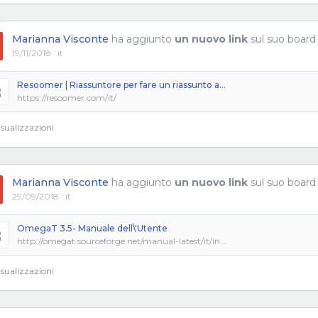
Marianna Visconte
ha aggiunto
un nuovo link
sul suo board
19/11/2018 · it
Resoomer | Riassuntore per fare un riassunto automatico di testo online
https://resoomer.com/it/
sualizzazioni
Marianna Visconte
ha aggiunto
un nuovo link
sul suo board
29/09/2018 · it
OmegaT 3.5- Manuale dell\'Utente
http://omegat.sourceforge.net/manual-latest/it/index.html
sualizzazioni