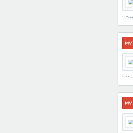
975
vi
MV
973
vi
MV