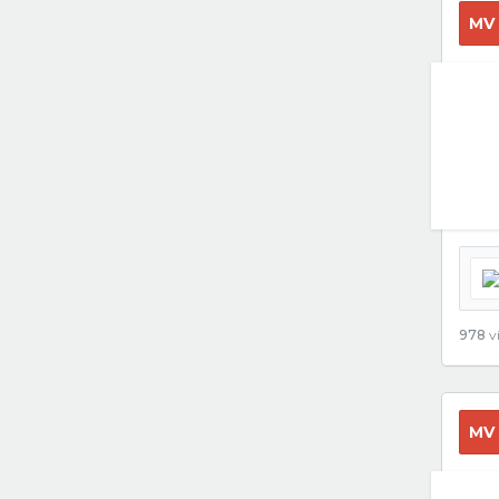
MV
978
vi
MV