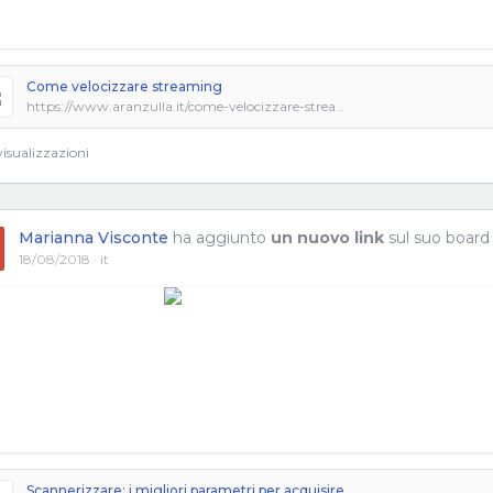
Come velocizzare streaming
https://www.aranzulla.it/come-velocizzare-streaming-947383.html
isualizzazioni
Marianna Visconte
ha aggiunto
un nuovo link
sul suo board
18/08/2018 · it
Scannerizzare: i migliori parametri per acquisire da scanner foto e documenti di testo - IlSoftware.it