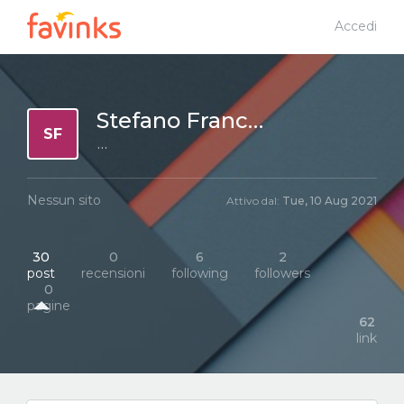
Accedi
Stefano Franchini
SF
···
Nessun sito
Attivo dal:
Tue, 10 Aug 2021
30
0
6
2
post
recensioni
following
followers
0
pagine
62
link