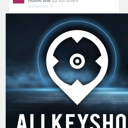
nuovo link
sul suo board
30/04/2025 · it