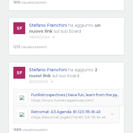
1816
visualizzazioni
Stefano Franchini
ha aggiunto
un
SF
nuovo link
sul suo board
05/03/2024 · it
1212
visualizzazioni
Stefano Franchini
ha aggiunto
2
SF
nuovi link
sul suo board
15/02/2024 · it
FunRetrospectives | Have fun, learn from the past and prepare for the future!
https://www.funretrospectives.com/
Retromat: A3 Agenda: 81-123-115-61-45
https://retromat.org/en/?id=81-123-115-61-45
1688
visualizzazioni