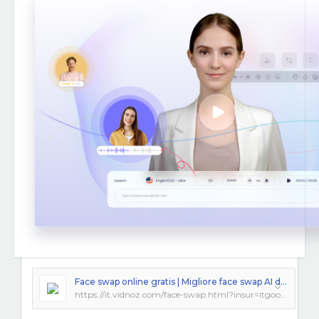
Face swap online gratis | Migliore face swap AI di Vidnoz
https://it.vidnoz.com/face-swap.html?insur=itgooglecamp_fs_face%20swap%20ai&gad_source=1&gclid=CjwKCAjwvIWzBhAlEiwAHHWgvUGA_VjO2KvWOUazisrA285G5hY-fCm2I71ZKXf4u9T_7upWKedbbxoCMdEQAvD_BwE