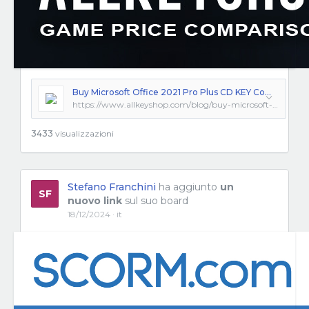
Buy Microsoft Office 2021 Pro Plus CD KEY Compare Prices
https://www.allkeyshop.com/blog/buy-microsoft-office-2021-pro-plus-cd-key-compare-prices/
3433
visualizzazioni
Stefano Franchini
ha aggiunto
un
SF
nuovo link
sul suo board
18/12/2024 · it