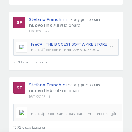
Stefano Franchini
ha aggiunto
un
SF
nuovo link
sul suo board
17/01/2024 · it
FileCR - THE BIGGEST SOFTWARE STORE
https://filecr.com/en/?id=228621056000
2170
visualizzazioni
Stefano Franchini
ha aggiunto
un
SF
nuovo link
sul suo board
16/11/2023 · it
https://prenota.sanita.basilicata.it/main/booking/detail
1272
visualizzazioni