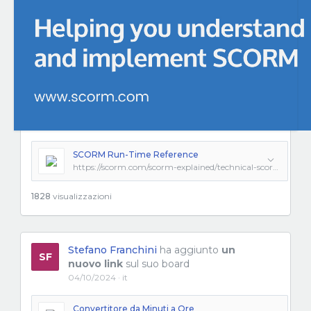
SCORM Run-Time Reference
https://scorm.com/scorm-explained/technical-scorm/run-time/run-time-reference/
1828
visualizzazioni
Stefano Franchini
ha aggiunto
un
SF
nuovo link
sul suo board
04/10/2024 · it
Convertitore da Minuti a Ore