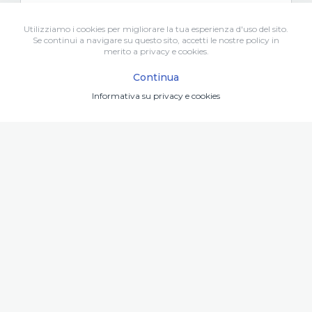
Utilizziamo i cookies per migliorare la tua esperienza d'uso del sito.
Se continui a navigare su questo sito, accetti le nostre policy in
Stefano Franchini
ha aggiunto
un
SF
merito a privacy e cookies.
nuovo link
sul suo board
07/11/2023 · it
Continua
Informativa su privacy e cookies