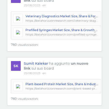
link
sul suo board
25/08/2023 · en
Veterinary Diagnostics Market Size, Share & Forecast 2032
https://datahorizzonresearch.com/veterinary-diagnostics-market-2305
Prefilled Syringes Market Size, Share & Growth Analysis 2032
https://datahorizzonresearch.com/prefilled-syringes-market-2304
760
visualizzazioni
Sumit Kalekar
ha aggiunto
un nuovo
SK
link
sul suo board
25/08/2023 · en
Plant-based Protein Market Size, Share & Industry Forecast 2032
https://datahorizzonresearch.com/plant-based-protein-market-2303
760
visualizzazioni