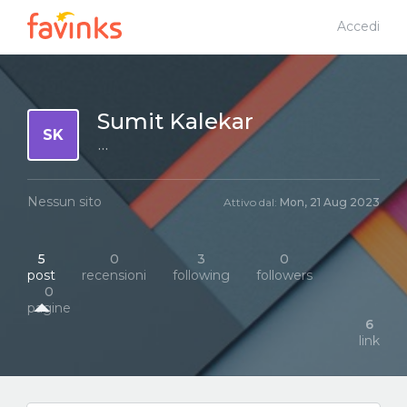
Accedi
Sumit Kalekar
SK
···
Nessun sito
Attivo dal:
Mon, 21 Aug 2023
5
0
3
0
post
recensioni
following
followers
0
pagine
6
link